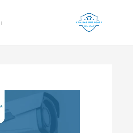
خطي
لى
لمحتوى
ا