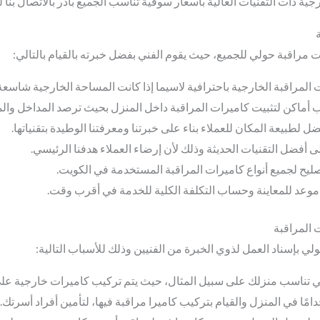
جية ذات التقنيات العالية بأسعار سوقية تناسب الجميع بادر بالاتصال بنا 
ت مراقبة حولي للجميع، حيث يقوم الفني بفضل خبرته بالقيام بالتالي:
 المراقبة الخارجية باحترافية لاسيما إذا كانت المساحة الخارجية شاسعة
سب أماكن لتثبيت كاميرات المراقبة داخل المنزل بحيث ترصد المداخل وال
ل لطبيعة المكان للعملاء بناء على خبرتنا ومعرفتنا الوطيدة بتقنياتها.
على أفضل التقنيات الحديثة وذلك لأن إرضاء العملاء هدفنا الرئيسي.
ليح لجميع أنواع كاميرات المراقبة المستخدمة في الكويت.
د موعد للمعاينة وحساب التكلفة الكلية للخدمة في أقرب وقت.
 المراقبة
ي بإسناد العمل لذوي الخبرة من الفنيين وذلك للأسباب التالية:
تي تناسب منزلك على سبيل المثال، حيث يتم تركيب كاميرات خارجية على ا
امًا في المنزل والقيام بتركيب كاميرا مراقبة فيها، لتأمين أفراد أسرتك.