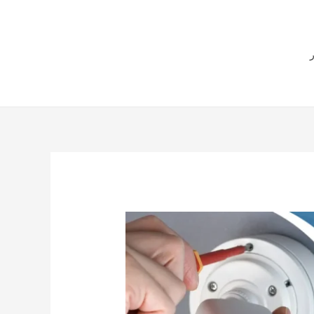
هل لديك أي استفسارات
ر
57551034