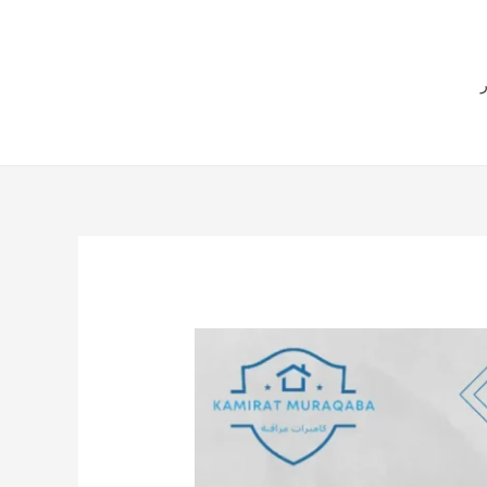
هل لديك أي استفسارات
ر
57551034