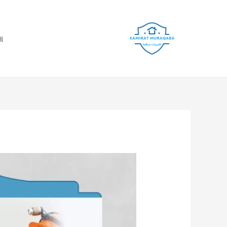
خطي
لى
لمحتوى
ا