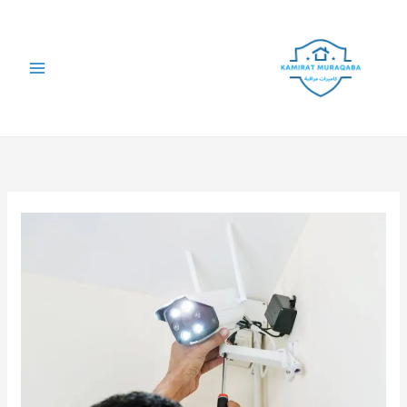
خطي
لى
لمحتوى
فني
كاميرات
مراقبة
الرقة