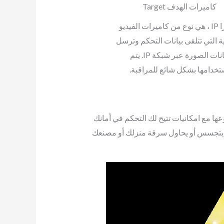
كاميرات الهدف Target
كاميرا IP ، هي نوع من كاميرات الفيديو
ة التي تتلقى بيانات التحكم وترسل
بيانات الصورة عبر شبكة IP. يتم
تخدامها بشكل شائع للمراقبة.
ا مع امكانيات تتيح لك التحكم في أمانك
ن يتجسس أو يحاول سرقة منزلك أو مصنعك