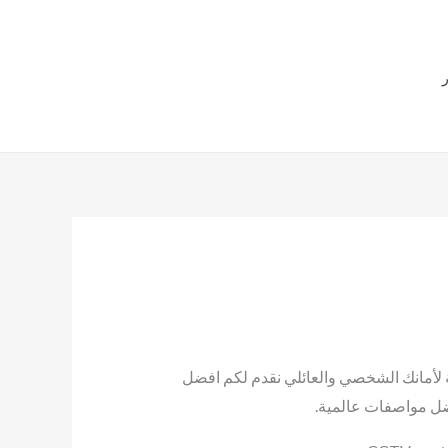
هل لديك أي استفسارات
ر
57551034
ة لأمانك الشخصي والعائلي نقدم لكم افضل
ضل مواصفات عالمية.