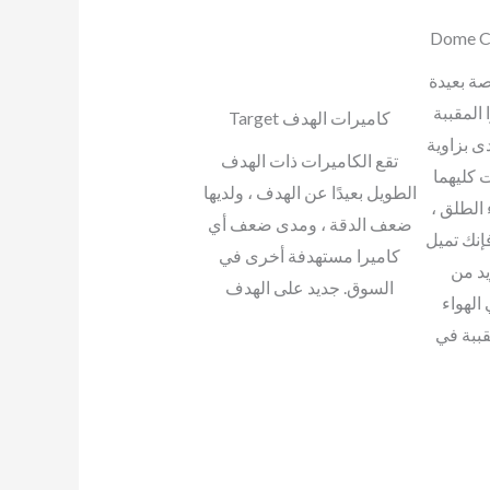
صة بعيدة
 المقببة
كاميرات الهدف Target
ى بزاوية
تقع الكاميرات ذات الهدف
ت كليهما
الطويل بعيدًا عن الهدف ، ولديها
 الطلق ،
ضعف الدقة ، ومدى ضعف أي
إنك تميل
كاميرا مستهدفة أخرى في
يد من
السوق. جديد على الهدف
الهواء
قببة في