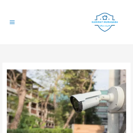
خطي
لى
لمحتوى