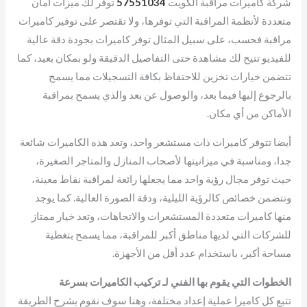
شركة كاميرات مراقبة الكويت
57551034
توفر لك ميزات أمان
متعددة لأنظمة المراقبة التي توفرها، ولا تقتصر على توفير كاميرات
مراقبة فحسب، على سبيل المثال توفر كاميرات بجودة دقة عالية
للفيديو تتيح لك مشاهدة حتى التفاصيل الدقيقة ولو بمكان بعيد، كما
تتضمن خيارات تخزين للاحتفاظ بكافة التسجيلات مما يسمح
بالرجوع إليها فيما بعد، والوصول عن بعد والذي يسمح بمراقبة
الأماكن من أي مكان.
أيضا تتوفر كاميرات ذات مستشعر واحد، وتعد هذه الكاميرات شائعة
جدا، ومناسبة في ميزانيتها لأصحاب المنازل والمتاجر الصغيرة،
حيث توفر مجال رؤية واحد مما يجعلها رائعة لمراقبة نقاط معينة،
وتتضمن خصائص كالرؤية الليلية، ودقة الصورة العالية. كما يوجد
منها كاميرات متعددة المستشعرات والاتجاهات، وتعد خيار ممتاز
للشركات التي لديها مناطق أكبر للمراقبة، مما يسمح بتغطية
مساحة أكبر، باستخدام عدد أقل من الأجهزة.
الخطوات التي يقوم بها الفني لـ تركيب الكاميرات بسرعة
تتبع كل كاميرا عملية إعداد مختلفة، وهنا سوف نقوم بشرح الطريقة