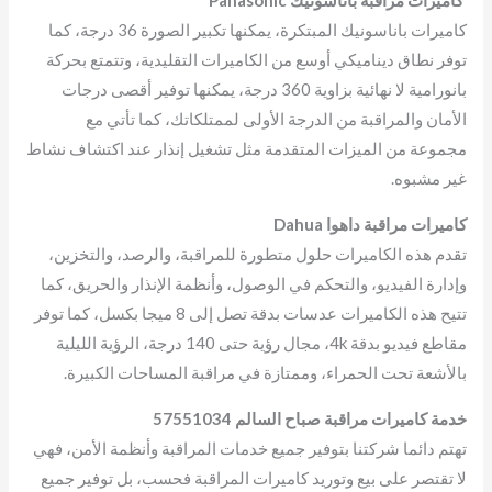
كاميرات باناسونيك المبتكرة، يمكنها تكبير الصورة 36 درجة، كما
توفر نطاق ديناميكي أوسع من الكاميرات التقليدية، وتتمتع بحركة
بانورامية لا نهائية بزاوية 360 درجة، يمكنها توفير أقصى درجات
الأمان والمراقبة من الدرجة الأولى لممتلكاتك، كما تأتي مع
مجموعة من الميزات المتقدمة مثل تشغيل إنذار عند اكتشاف نشاط
غير مشبوه.
كاميرات مراقبة داهوا Dahua
تقدم هذه الكاميرات حلول متطورة للمراقبة، والرصد، والتخزين،
وإدارة الفيديو، والتحكم في الوصول، وأنظمة الإنذار والحريق، كما
تتيح هذه الكاميرات عدسات بدقة تصل إلى 8 ميجا بكسل، كما توفر
مقاطع فيديو بدقة 4k، مجال رؤية حتى 140 درجة، الرؤية الليلية
بالأشعة تحت الحمراء، وممتازة في مراقبة المساحات الكبيرة.
خدمة كاميرات مراقبة صباح السالم
57551034
تهتم دائما شركتنا بتوفير جميع خدمات المراقبة وأنظمة الأمن، فهي
لا تقتصر على بيع وتوريد كاميرات المراقبة فحسب، بل توفير جميع