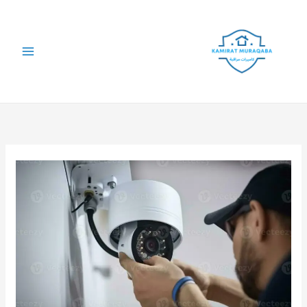
خطي
لى
لمحتوى