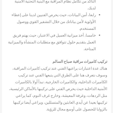
التأكد من تكامل نظام المراقبة مع البنية التحتية الأمنية
لديك.
رابعا، أمن البيانات، حيث يحرص الفنيين لدينا على إعطاء
الأولوية لأمن بياناتك من خلال التشفير القوي ووصول
المستخدم.
خامسا، أخذ ميزانية العميل في الاعتبار، حيث يهتم فريق
العمل بتقديم حلول تتوافق مع متطلبات المنشأة والميزانية
المتاحة.
تركيب كاميرات مراقبة صباح السالم
هناك عدة اعتبارات يراعيها الفني عند تركيب كاميرات المراقبة،
وسوف نتعرف هنا على الطرق التي يتبعها الفني عند تركيب
الكاميرات الداخلية، والكاميرات الخارجية، نبدأ أولا بالكاميرات
الأمنية الداخلية حيث يحرص الفني على تركيبها بالأماكن الرئيسية،
مثل الردهات، وغرفة المعيشة، وخارج غرف النوم، كما يراعي
تركيبها بعيدا عن أيدي العابثين والمتسللين، ويراعي أيضا تركيبها
بالزوايا للحصول على أوسع مجال للرؤية.