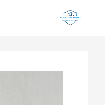
خطي
لى
لمحتوى
ا