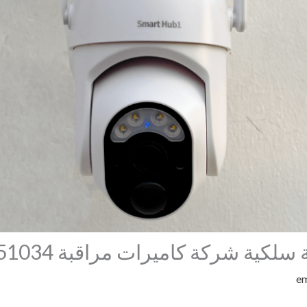
كية شركة كاميرات مراقبة 57551034
e