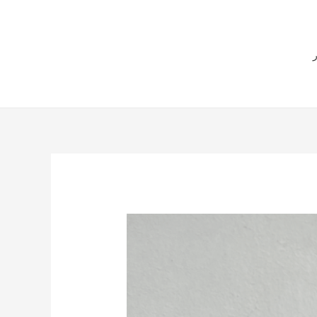
هل لديك أي استفسارات
ر
57551034