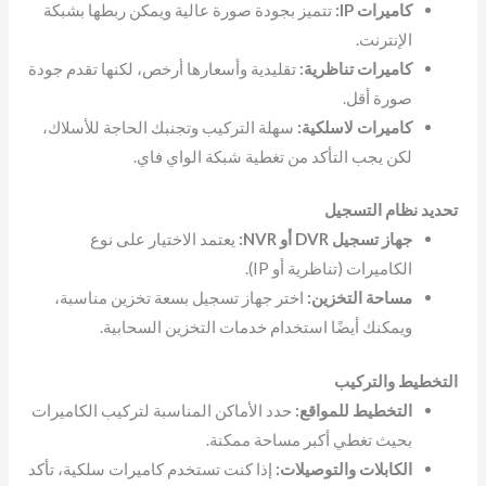
كاميرات IP:
تتميز بجودة صورة عالية ويمكن ربطها بشبكة
الإنترنت.
كاميرات تناظرية:
تقليدية وأسعارها أرخص، لكنها تقدم جودة
صورة أقل.
كاميرات لاسلكية:
سهلة التركيب وتجنبك الحاجة للأسلاك،
لكن يجب التأكد من تغطية شبكة الواي فاي.
تحديد نظام التسجيل
جهاز تسجيل DVR أو NVR:
يعتمد الاختيار على نوع
الكاميرات (تناظرية أو IP).
مساحة التخزين:
اختر جهاز تسجيل بسعة تخزين مناسبة،
ويمكنك أيضًا استخدام خدمات التخزين السحابية.
التخطيط والتركيب
التخطيط للمواقع:
حدد الأماكن المناسبة لتركيب الكاميرات
بحيث تغطي أكبر مساحة ممكنة.
الكابلات والتوصيلات:
إذا كنت تستخدم كاميرات سلكية، تأكد