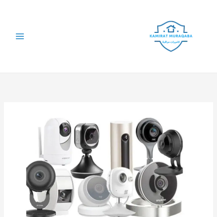
خطي
لى
لمحتوى