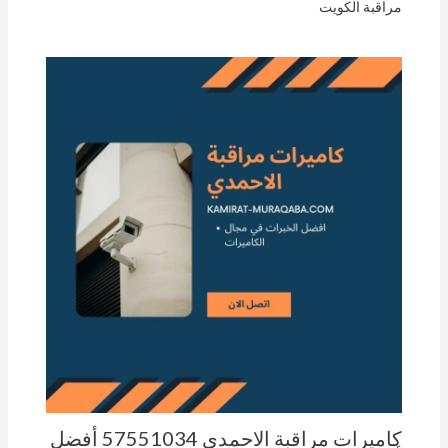
مراقبة الكويت
كاميرات مراقبة الاحمدي 57551034 أفضل