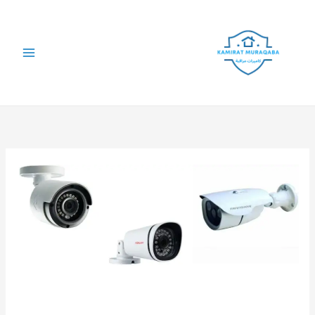
خطي
لى
لمحتوى