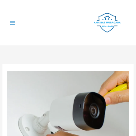
خطي
لى
لمحتوى