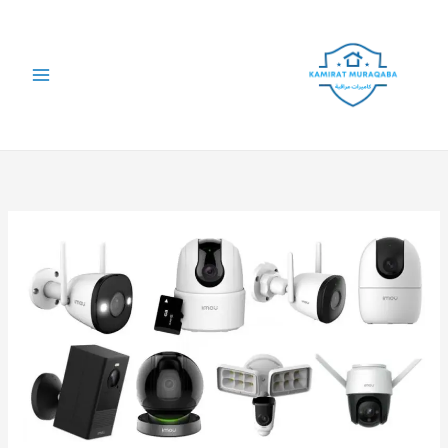
خطي
لى
لمحتوى