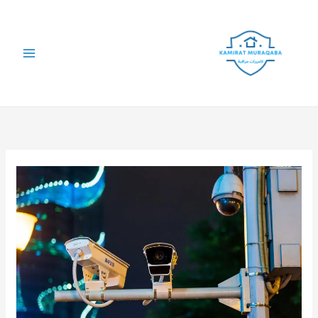
خطي
لى
لمحتوى