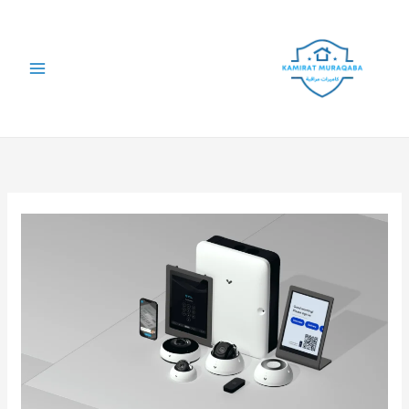
خطي
لى
لمحتوى