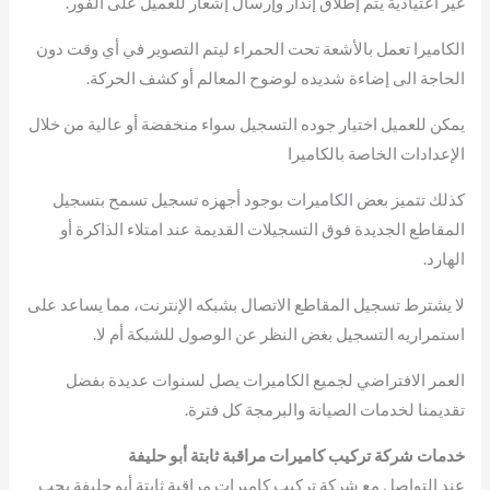
غير اعتيادية يتم إطلاق إنذار وإرسال إشعار للعميل على الفور.
الكاميرا تعمل بالأشعة تحت الحمراء ليتم التصوير في أي وقت دون
الحاجة الى إضاءة شديده لوضوح المعالم أو كشف الحركة.
يمكن للعميل اختيار جوده التسجيل سواء منخفضة أو عالية من خلال
الإعدادات الخاصة بالكاميرا
كذلك تتميز بعض الكاميرات بوجود أجهزه تسجيل تسمح بتسجيل
المقاطع الجديدة فوق التسجيلات القديمة عند امتلاء الذاكرة أو
الهارد.
لا يشترط تسجيل المقاطع الاتصال بشبكه الإنترنت، مما يساعد على
استمراريه التسجيل بغض النظر عن الوصول للشبكة أم لا.
العمر الافتراضي لجميع الكاميرات يصل لسنوات عديدة بفضل
تقديمنا لخدمات الصيانة والبرمجة كل فترة.
خدمات شركة تركيب كاميرات مراقبة ثابتة أبو حليفة
عند التواصل مع شركة تركيب كاميرات مراقبة ثابتة أبو حليفة يجب