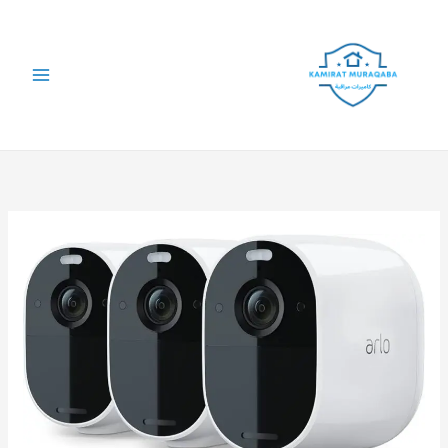
خطي
لى
لمحتوى